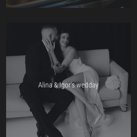
Alina & Igor's wedday