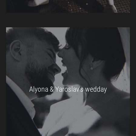
Alyona & Yaroslav's wedday