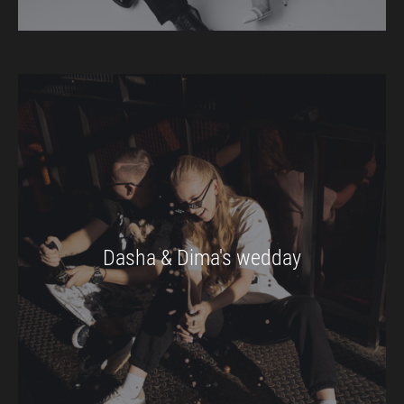
Dasha & Dima's wedday