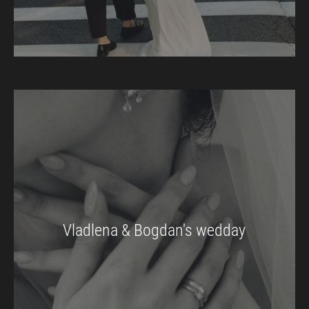
Vladlena & Bogdan's wedday