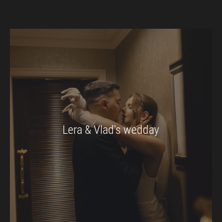
Lera & Vlad's wedday