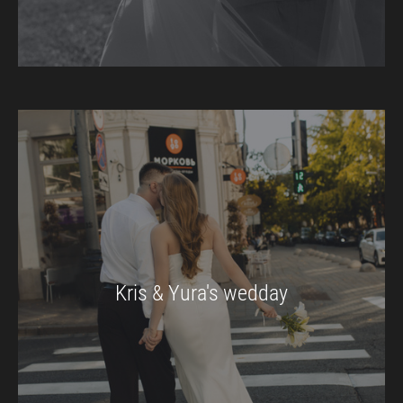
Kris & Yura's wedday